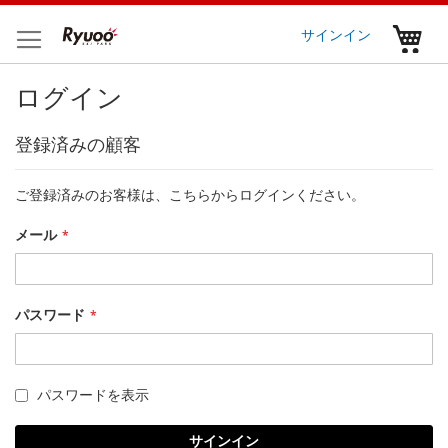
コ
ン
マ
サインイン
テ
ン
ログイン
ツ
に
ス
登録済みの顧客
キ
ッ
プ
ご登録済みのお客様は、こちらからログインください。
メール
パスワード
パスワードを表示
サインイン