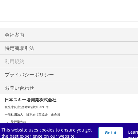
会社案内
特定商取引法
利用規約
プライバシーポリシー
お問い合わせ
日本スキー場開発株式会社
観光庁長官登録旅行業第2091号
一般社団法人 日本旅行業協会 正会員
旅行業約款
This website uses cookies to ensure you get
旅行業務取扱料金表（PDF）
Lear
Got it
the best experience on our website.