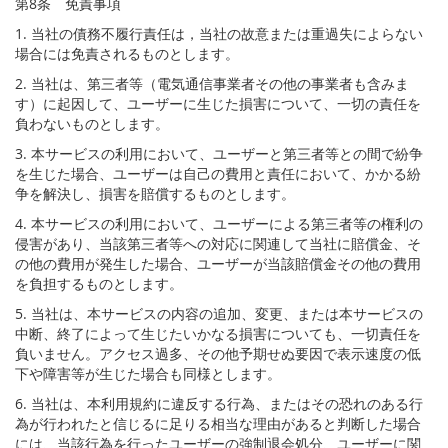
第8条 免責事項
1. 当社の債務不履行責任は，当社の故意または重過失によらない
場合には免責されるものとします。
2. 当社は、第三者等（電気通信事業者その他の事業者も含みま
す）に起因して、ユーザーに生じた損害について、一切の責任を
負わないものとします。
3. 本サービスの利用において、ユーザーと第三者等との間で紛争
を生じた場合、ユーザーは自己の費用と責任において、かかる紛
争を解決し、損害を賠償するものとします。
4. 本サービスの利用において、ユーザーによる第三者等の権利の
侵害があり、当該第三者等への対応に関連して当社に賠償金、そ
の他の費用が発生した場合、ユーザーが当該賠償金その他の費用
を負担するものとします。
5. 当社は、本サービスの内容の追加、変更、または本サービスの
中断、終了によって生じたいかなる損害についても、一切責任を
負いません。アクセス過多、その他予期せぬ要因で表示速度の低
下や障害等が生じた場合も同様とします。
6. 当社は、本利用規約に違反する行為、またはその恐れのある行
為が行われたと信じるに足りる相当な理由があると判断した場合
には、当該行為を行ったユーザーの強制退会処分、ユーザーに関