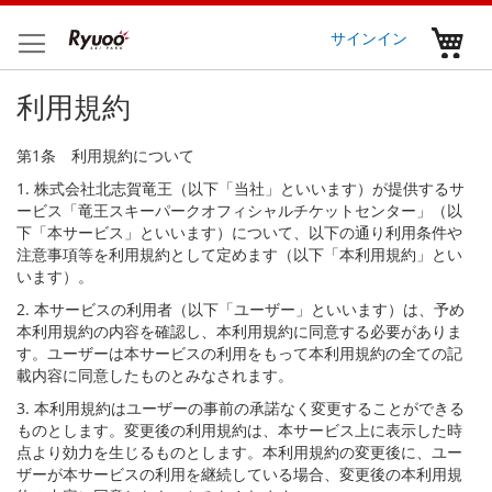
コ
ン
マ
サインイン
テ
ン
利用規約
ツ
に
ス
第1条 利用規約について
キ
1. 株式会社北志賀竜王（以下「当社」といいます）が提供するサ
ッ
ービス「竜王スキーパークオフィシャルチケットセンター」（以
プ
下「本サービス」といいます）について、以下の通り利用条件や
注意事項等を利用規約として定めます（以下「本利用規約」とい
います）。
2. 本サービスの利用者（以下「ユーザー」といいます）は、予め
本利用規約の内容を確認し、本利用規約に同意する必要がありま
す。ユーザーは本サービスの利用をもって本利用規約の全ての記
載内容に同意したものとみなされます。
3. 本利用規約はユーザーの事前の承諾なく変更することができる
ものとします。変更後の利用規約は、本サービス上に表示した時
点より効力を生じるものとします。本利用規約の変更後に、ユー
ザーが本サービスの利用を継続している場合、変更後の本利用規