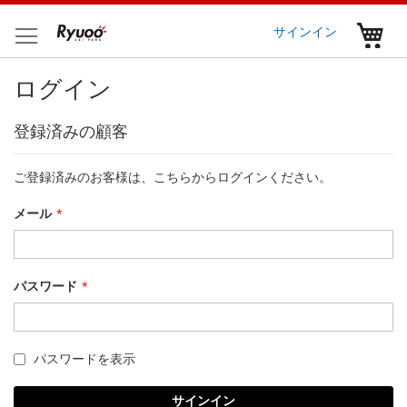
コ
ン
マ
サインイン
テ
ン
ログイン
ツ
に
ス
登録済みの顧客
キ
ッ
プ
ご登録済みのお客様は、こちらからログインください。
メール
パスワード
パスワードを表示
サインイン